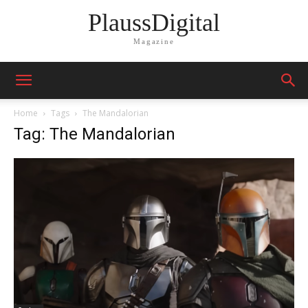
PlaussDigital
Magazine
Home
Tags
The Mandalorian
Tag: The Mandalorian